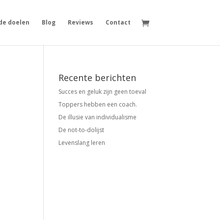
de doelen
Blog
Reviews
Contact
Recente berichten
Succes en geluk zijn geen toeval
Toppers hebben een coach.
De illusie van individualisme
De not-to-dolijst
Levenslang leren