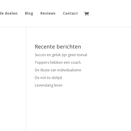
de doelen
Blog
Reviews
Contact
Recente berichten
Succes en geluk zijn geen toeval
Toppers hebben een coach.
De illusie van individualisme
De not-to-dolijst
Levenslang leren