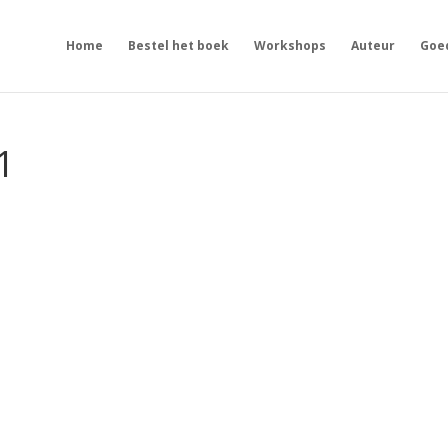
Home
Bestel het boek
Workshops
Auteur
Goe
1